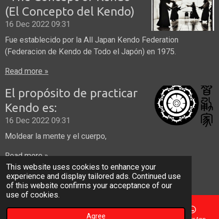
(El Concepto del Kendo)
16 Dec 2022
09:31
Fue establecido por la All Japan Kendo Federation
(Federacion de Kendo de Todo el Japón) en 1975.
Read more »
El propósito de practicar
Kendo es:
16 Dec 2022
09:31
Moldear la mente y el cuerpo,
Read more »
This website uses cookies to enhance your
© 2022 - 2026 kendopuertorico.com
experience and display tailored ads. Continued use
Powered by
Webador
of this website confirms your acceptance of our
use of cookies.
Agree
Email
Phone
Map
Facebook
WhatsApp